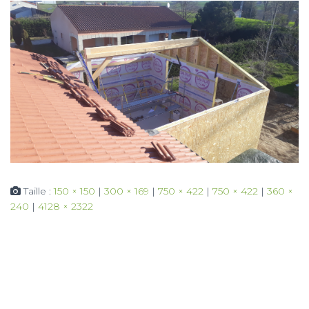
Taille :
150 × 150
|
300 × 169
|
750 × 422
|
750 × 422
|
360 ×
240
|
4128 × 2322