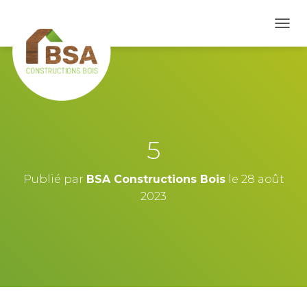
D
É
P
L
I
E
R
L
A
5
N
A
V
Publié par
BSA Constructions Bois
le
28 août
I
2023
G
A
T
I
O
N