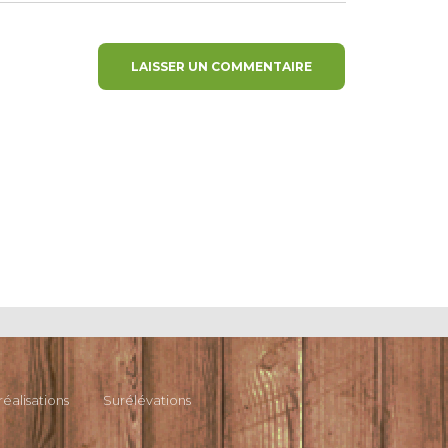
réalisations
Surélévations