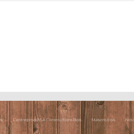
ns
L’entreprise BSA Constructions Bois
Maisons bois
Nos 