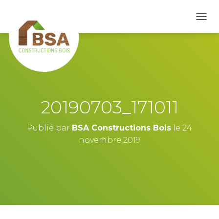
D
É
P
L
I
E
R
L
A
20190703_171011
N
A
V
Publié par
BSA Constructions Bois
le
24
I
novembre 2019
G
A
T
I
O
N