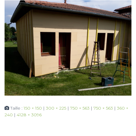
Taille :
150 × 150
|
300 × 225
|
750 × 563
|
750 × 563
|
360 ×
240
|
4128 × 3096