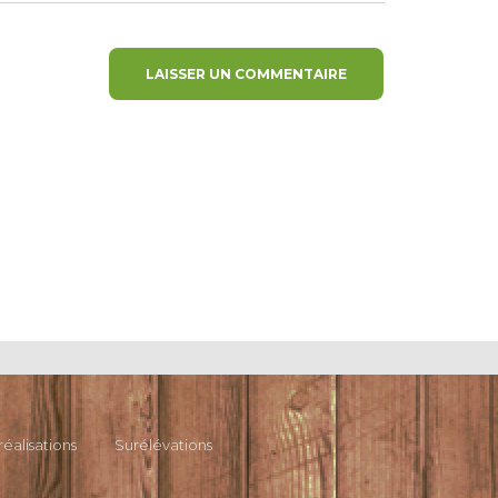
réalisations
Surélévations