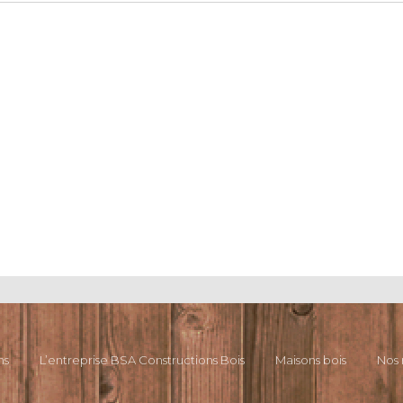
ns
L’entreprise BSA Constructions Bois
Maisons bois
Nos 