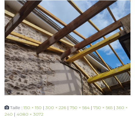
Taille :
150 × 150
|
300 × 226
|
750 × 564
|
750 × 565
|
360 ×
240
|
4080 × 3072