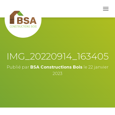
D
É
P
L
I
E
R
L
A
IMG_20220914_163405
N
A
V
Publié par
BSA Constructions Bois
le
22 janvier
I
2023
G
A
T
I
O
N