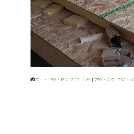
Taille :
150 × 150
|
300 × 169
|
750 × 422
|
750 × 4