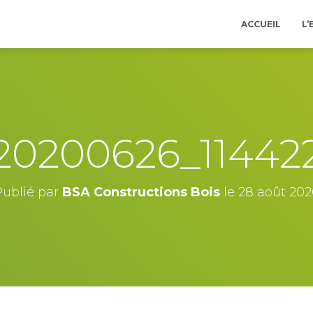
ACCUEIL
L’
20200626_11442
Publié par
BSA Constructions Bois
le
28 août 202