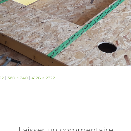
22
|
360 × 240
|
4128 × 2322
Laisser un commentaire