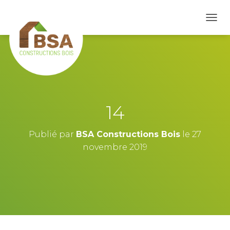
D
É
P
L
I
E
R
L
A
14
N
A
V
Publié par
BSA Constructions Bois
le
27
I
novembre 2019
G
A
T
I
O
N