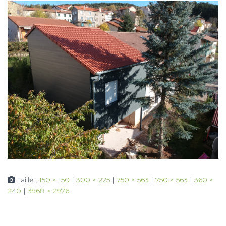
Taille :
150 × 150
|
300 × 225
|
750 × 563
|
750 × 563
|
360 ×
240
|
3968 × 2976