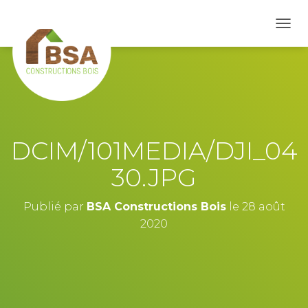
D
É
P
L
I
E
R
L
A
DCIM/101MEDIA/DJI_04
N
A
30.JPG
V
I
G
Publié par
BSA Constructions Bois
le
28 août
A
2020
T
I
O
N