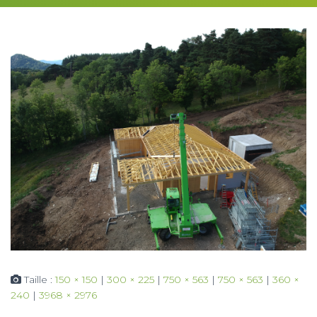
Taille :
150 × 150
|
300 × 225
|
750 × 563
|
750 × 563
|
360 ×
240
|
3968 × 2976