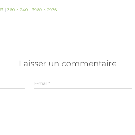
63
|
360 × 240
|
3968 × 2976
Laisser un commentaire
E-mail
*