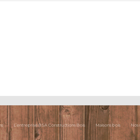
ns
L’entreprise BSA Constructions Bois
Maisons bois
Nos 