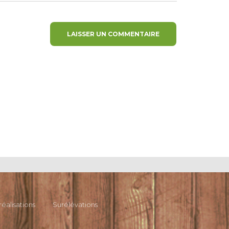
réalisations
Surélévations