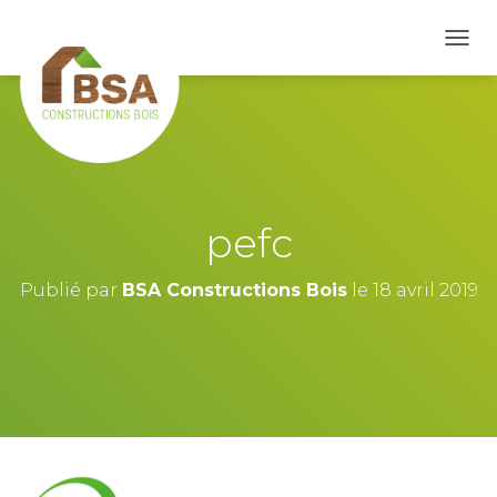
D
É
P
L
I
E
R
L
A
pefc
N
A
V
Publié par
BSA Constructions Bois
le
18 avril 2019
I
G
A
T
I
O
N