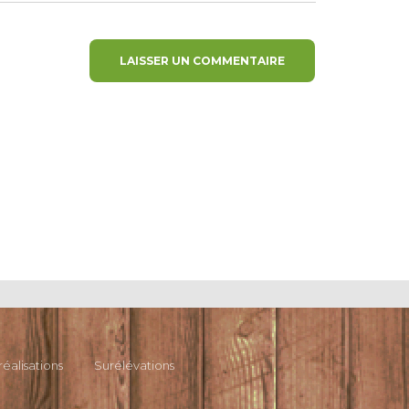
réalisations
Surélévations