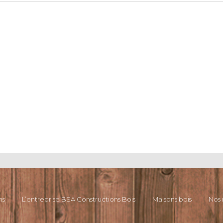
ns
L’entreprise BSA Constructions Bois
Maisons bois
Nos 