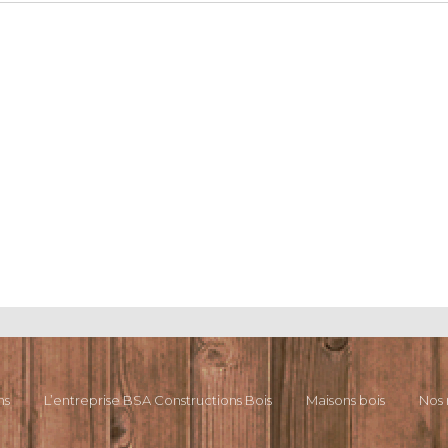
ns
L’entreprise BSA Constructions Bois
Maisons bois
Nos 