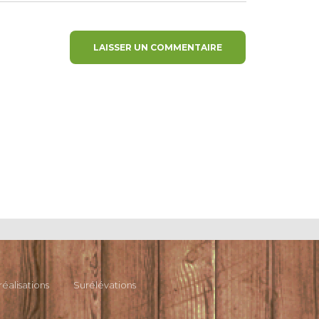
réalisations
Surélévations