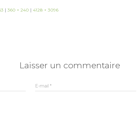
63
|
360 × 240
|
4128 × 3096
Laisser un commentaire
E-mail
*