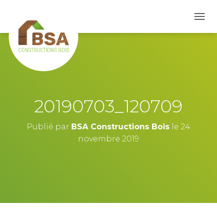
D
É
P
L
I
E
R
L
A
20190703_120709
N
A
V
Publié par
BSA Constructions Bois
le
24
I
novembre 2019
G
A
T
I
O
N