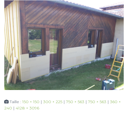
Taille :
150 × 150
|
300 × 225
|
750 × 563
|
750 × 563
|
360 ×
240
|
4128 × 3096