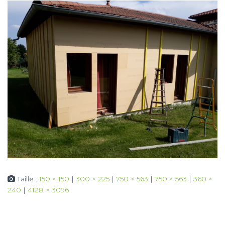
Taille :
150 × 150
|
300 × 225
|
750 × 563
|
750 × 563
|
360 ×
240
|
4128 × 3096