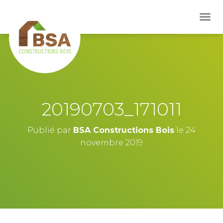
D
É
P
L
I
E
R
L
A
20190703_171011
N
A
V
Publié par
BSA Constructions Bois
le
24
I
novembre 2019
G
A
T
I
O
N