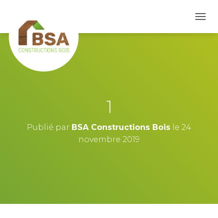
D
É
P
L
I
E
R
L
A
1
N
A
V
Publié par
BSA Constructions Bois
le
24
I
novembre 2019
G
A
T
I
O
N