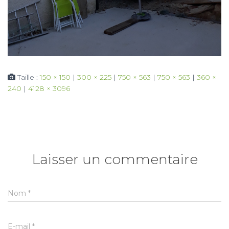
Taille :
150 × 150
|
300 × 225
|
750 × 563
|
750 × 563
|
360 ×
240
|
4128 × 3096
Laisser un commentaire
Nom
*
E-mail
*