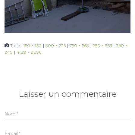
Taille :
150 × 150
|
300 × 225
|
750 × 563
|
750 × 563
|
360 ×
240
|
4128 × 3096
Laisser un commentaire
Nom
*
E-mail
*