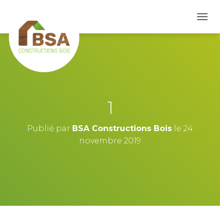
D
É
P
L
I
E
R
L
A
1
N
A
V
Publié par
BSA Constructions Bois
le
24
I
novembre 2019
G
A
T
I
O
N