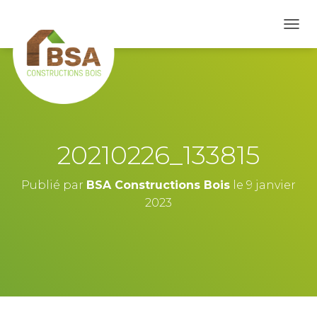
D
É
P
L
I
E
R
L
A
20210226_133815
N
A
V
Publié par
BSA Constructions Bois
le
9 janvier
I
2023
G
A
T
I
O
N