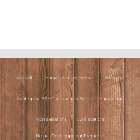
Accueil
Contact / Nous rejoindre
Extensions
L’entreprise BSA Constructions Bois
Maisons bois
Nos réalisations
Surélévations
Hestia | Développé par
ThemeIsle