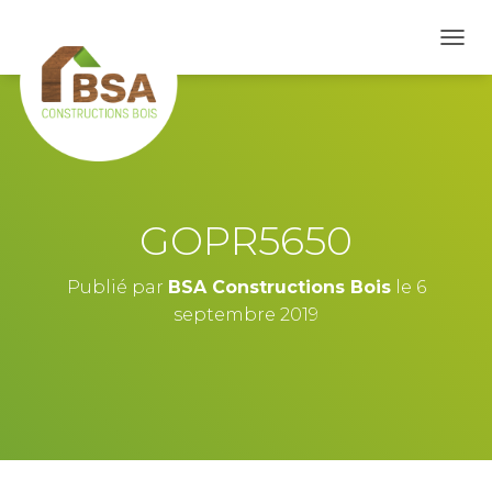
D
É
P
L
I
E
R
L
A
GOPR5650
N
A
V
Publié par
BSA Constructions Bois
le
6
I
septembre 2019
G
A
T
I
O
N