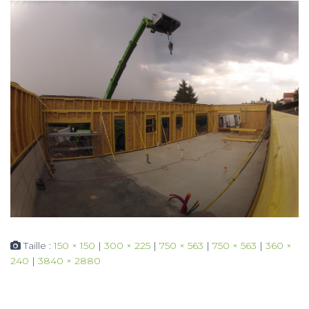
Taille :
150 × 150
|
300 × 225
|
750 × 563
|
750 × 563
|
360 ×
240
|
3840 × 2880