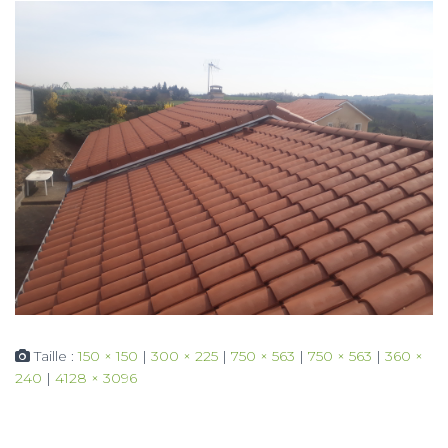
Taille :
150 × 150
|
300 × 225
|
750 × 563
|
750 × 563
|
360 ×
240
|
4128 × 3096