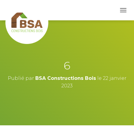
D
É
P
L
I
E
R
L
A
6
N
A
V
Publié par
BSA Constructions Bois
le
22 janvier
I
2023
G
A
T
I
O
N