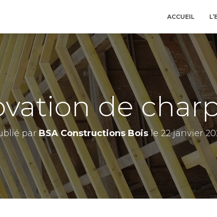
ACCUEIL
L’
vation de char
ublié par
BSA Constructions Bois
le
22 janvier 2