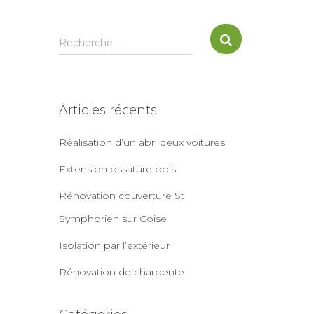
R
Recherche…
e
c
h
e
Articles récents
r
c
Réalisation d’un abri deux voitures
h
e
Extension ossature bois
r
Rénovation couverture St
:
Symphorien sur Coise
Isolation par l’extérieur
Rénovation de charpente