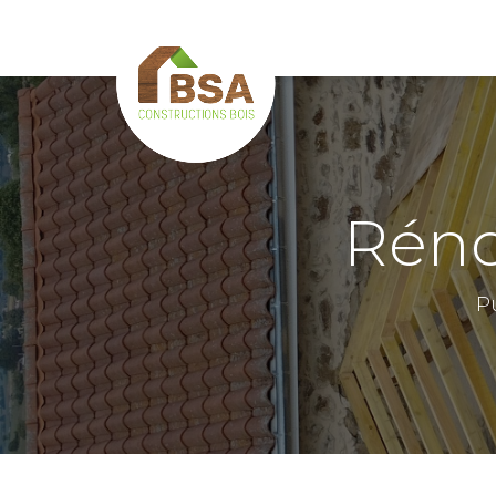
Réno
P