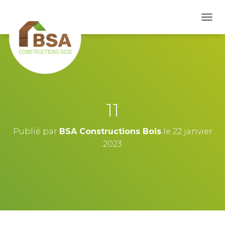
D
É
P
L
I
E
R
L
A
11
N
A
V
Publié par
BSA Constructions Bois
le
22 janvier
I
2023
G
A
T
I
O
N