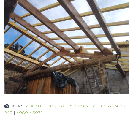
Taille :
150 × 150
|
300 × 226
|
750 × 564
|
750 × 565
|
360 ×
240
|
4080 × 3072