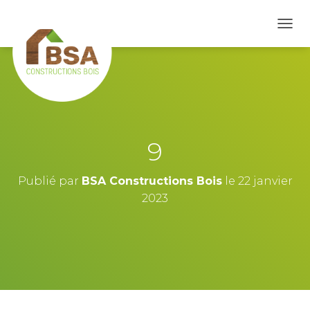
D
É
P
L
I
E
R
L
A
9
N
A
V
Publié par
BSA Constructions Bois
le
22 janvier
I
2023
G
A
T
I
O
N