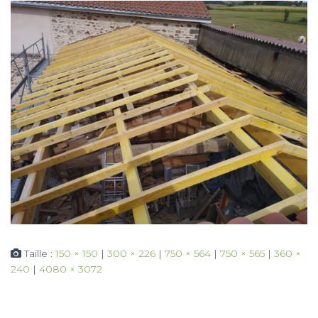
Taille :
150 × 150
|
300 × 226
|
750 × 564
|
750 × 565
|
360 ×
240
|
4080 × 3072