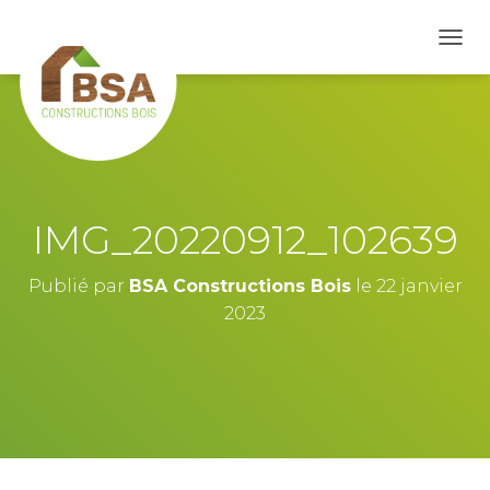
D
É
P
L
I
E
R
L
A
IMG_20220912_102639
N
A
V
Publié par
BSA Constructions Bois
le
22 janvier
I
2023
G
A
T
I
O
N