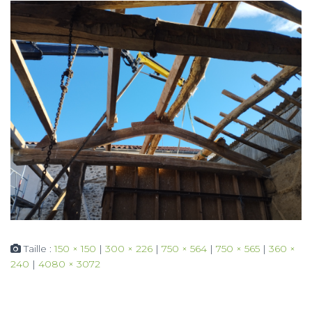
Taille :
150 × 150
|
300 × 226
|
750 × 564
|
750 × 565
|
360 ×
240
|
4080 × 3072