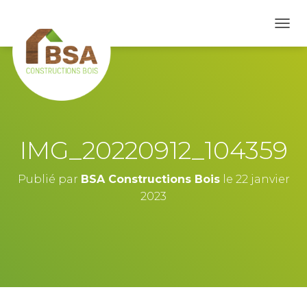
D
É
P
L
I
E
R
L
A
IMG_20220912_104359
N
A
V
Publié par
BSA Constructions Bois
le
22 janvier
I
2023
G
A
T
I
O
N