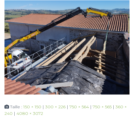
Taille :
150 × 150
|
300 × 226
|
750 × 564
|
750 × 565
|
360 ×
240
|
4080 × 3072