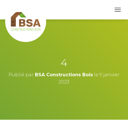
D
É
P
L
I
E
R
L
A
4
N
A
V
Publié par
BSA Constructions Bois
le
9 janvier
I
2023
G
A
T
I
O
N