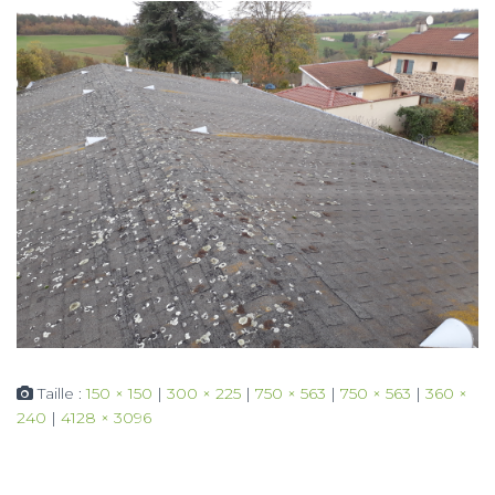
Taille :
150 × 150
|
300 × 225
|
750 × 563
|
750 × 563
|
360 ×
240
|
4128 × 3096