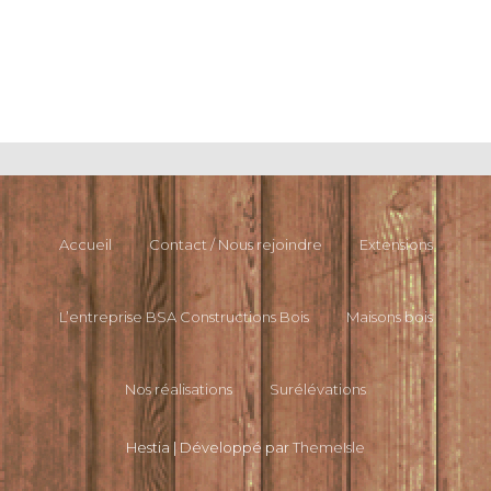
Accueil
Contact / Nous rejoindre
Extensions
L’entreprise BSA Constructions Bois
Maisons bois
Nos réalisations
Surélévations
Hestia | Développé par
ThemeIsle