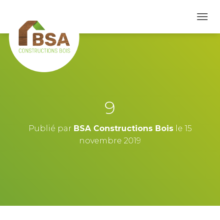
D
É
P
L
I
E
R
L
A
9
N
A
V
Publié par
BSA Constructions Bois
le
15
I
novembre 2019
G
A
T
I
O
N