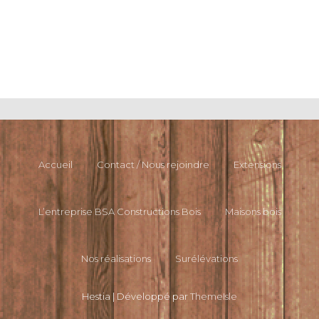
Accueil
Contact / Nous rejoindre
Extensions
L’entreprise BSA Constructions Bois
Maisons bois
Nos réalisations
Surélévations
Hestia | Développé par
ThemeIsle