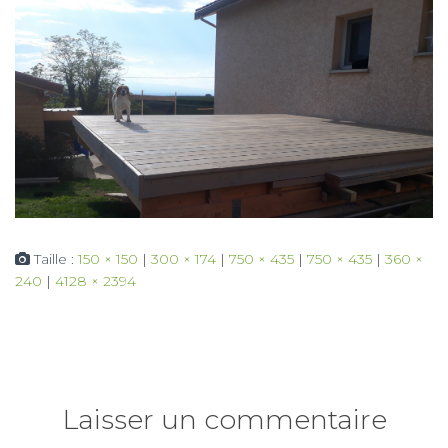
Taille :
150 × 150
|
300 × 174
|
750 × 435
|
750 × 435
|
360 ×
240
|
4128 × 2394
Laisser un commentaire