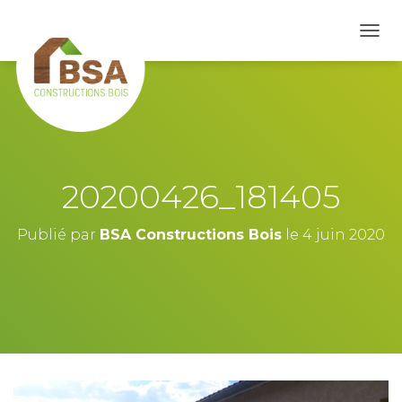
D
É
P
L
I
E
R
L
A
20200426_181405
N
A
V
Publié par
BSA Constructions Bois
le
4 juin 2020
I
G
A
T
I
O
N