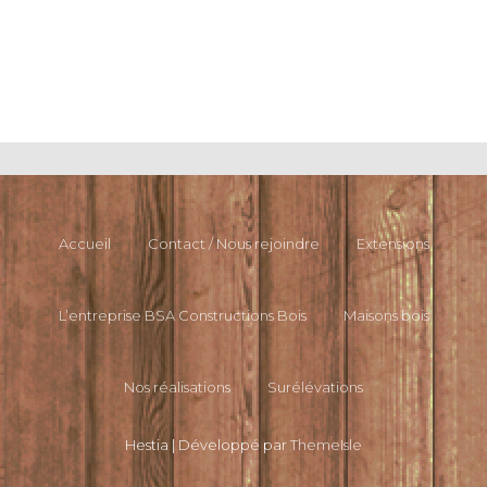
Accueil
Contact / Nous rejoindre
Extensions
L’entreprise BSA Constructions Bois
Maisons bois
Nos réalisations
Surélévations
Hestia | Développé par
ThemeIsle