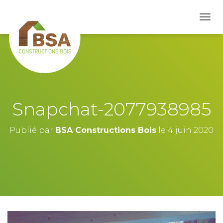
D
É
P
L
I
E
R
L
A
Snapchat-2077938985
N
A
V
Publié par
BSA Constructions Bois
le
4 juin 2020
I
G
A
T
I
O
N